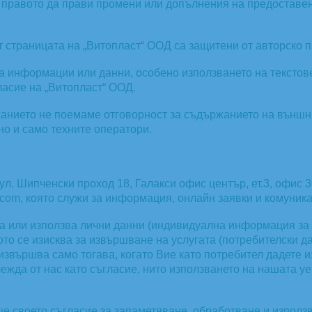
а правото да прави промени или допълнения на предоставен
 страницата на „Витопласт“ ООД са защитени от авторско п
 информации или данни, особено използването на текстове,
ласие на „Витопласт“ ООД.
анието не поемаме отговорност за съдържанието на външн
но и само техните оператори.
ул. Шипченски проход 18, Галакси офис център, ет.3, офис 
ast.com, която служи за информация, онлайн заявки и комуник
а или използва лични данни (индивидуална информация за
ото се изисква за извършване на услугата (потребителски д
извършва само тогава, когато Вие като потребител дадете и
лежда от нас като съгласие, нито използването на нашата у
ще своето съгласие за запаметяване, обработване и използ