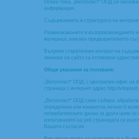
Освен това, „Витопласт“ ООД си запазв
информация.
Съдържанието и структурата на интернет
Размножаването и възпроизвеждането на
материал, изисква предварителното съг
Въпреки старателния контрол на съдърж
линкове на сайта са отговорни единстве
Общи указания за ползване:
„
Витопласт“ ООД, с централен офис на б
страница с интернет адрес http://vitopl
„
Витопласт“ ООД само събира, обработв
определена или конкретна личност) колк
потребителските данни за други цели се 
използването на уеб страницата се разг
Вашето съгласие.
Вие имате право да оттеглите за в бъде