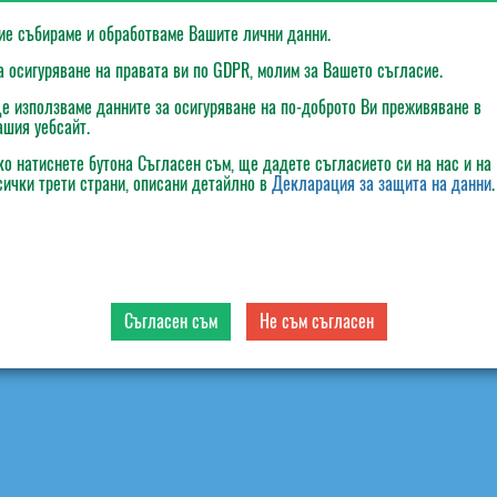
ие събираме и обработваме Вашите лични данни.
а осигуряване на правата ви по GDPR, молим за Вашето съгласие.
е използваме данните за осигуряване на по-доброто Ви преживяване в
ране, обработване или използване на лични данни, както и
ашия уебсайт.
киране или изтриване, както и за оттегляне на вече дадено
ко натиснете бутона
Съгласен съм
, ще дадете съгласието си на нас и на
сички трети страни, описани детайлно в
Декларация за защита на данни
.
нтернет сайт:
център, ет.3, офис 306
Съгласен съм
Не съм съгласен