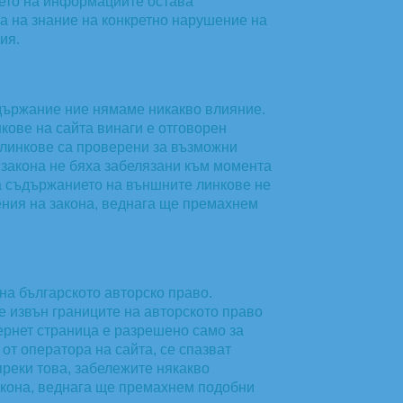
нето на информациите остава
та на знание на конкретно нарушение на
ия.
ъдържание ние нямаме никакво влияние.
кове на сайта винаги е отговорен
 линкове са проверени за възможни
 закона не бяха забелязани към момента
на съдържанието на външните линкове не
ения на закона, веднага ще премахнем
 на българското авторско право.
е извън границите на авторското право
тернет страница е разрешено само за
от оператора на сайта, се спазват
преки това, забележите някакво
акона, веднага ще премахнем подобни