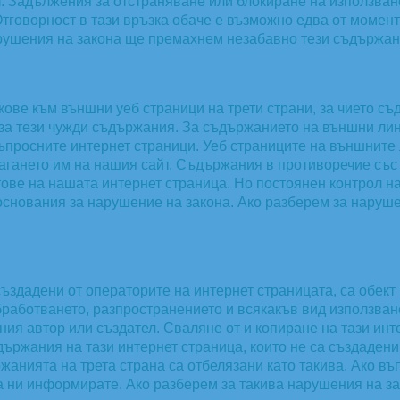
т. Задължения за отстраняване или блокиране на използва
тговорност в тази връзка обаче е възможно едва от момен
арушения на закона ще премахнем незабавно тези съдържан
ове към външни уеб страници на трети страни, за чието с
за тези чужди съдържания. За съдържанието на външни лин
въпросните интернет страници. Уеб страниците на външните
агането им на нашия сайт. Съдържания в противоречие със
йтове на нашата интернет страница. Но постоянен контрол 
основания за нарушение на закона. Ако разберем за наруш
създадени от операторите на интернет страницата, са обект
работването, разпространението и всякакъв вид използван
ния автор или създател. Сваляне от и копиране на тази ин
ържания на тази интернет страница, които не са създадени 
жанията на трета страна са отбелязани като такива. Ако въ
а ни информирате. Ако разберем за такива нарушения на з