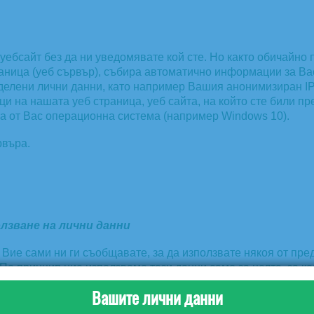
бсайт без да ни уведомявате кой сте. Но както обичайно п
аница (уеб сървър), събира автоматично информации за Вас,
лени лични данни, като например Вашия анонимизиран IP-а
ци на нашата уеб страница, уеб сайта, на който сте били п
ата от Вас операционна система (например Windows 10).
рвъра.
лзване на лични данни
 Вие сами ни ги съобщавате, за да използвате някоя от пре
По принцип ние използваме тези данни само за целта, за ко
питвания. В случай, че нашите доставчици имат достъп до л
Вашите лични данни
и от споразумение. Освен това, не предоставяме данни на т
акона.