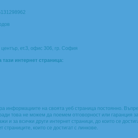
131298962
одов
център, ет.3, офис 306, гр. София
 тази интернет страница:
ра информациите на своята уеб страница постоянно. Въпр
ади това не можем да поемем отговорност или гаранция за 
 и за всички други интернет страници, до които се достиг
 страниците, които се достигат с линкове.