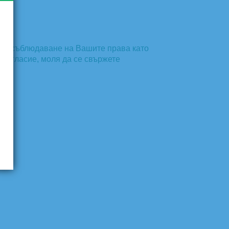
 за съблюдаване на Вашите права като
 съгласие, моля да се свържете