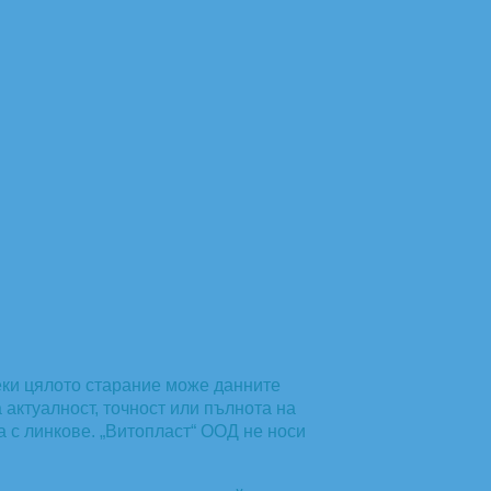
еки цялото старание може данните
актуалност, точност или пълнота на
а с линкове. „Витопласт“ ООД не носи