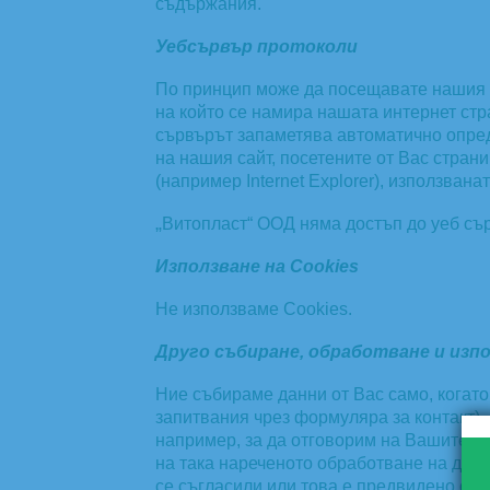
съдържания.
Уебсървър протоколи
По принцип може да посещавате нашия уе
на който се намира нашата интернет стр
сървърът запаметява автоматично опреде
на нашия сайт, посетените от Вас страни
(например Internet Explorer), използван
„
Витопласт“ ООД няма достъп до уеб съ
Използване на Cookies
Не използваме Cookies.
Друго събиране, обработване и изпо
Ние събираме данни от Вас само, когато
запитвания чрез формуляра за контакт). 
например, за да отговорим на Вашите за
на така нареченото обработване на данн
се съгласили или това е предвидено от з