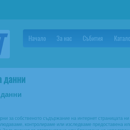
Начало
За нас
Събития
Катало
а данни
 данни
ворни за собственото съдържание на интернет страницата н
блюдаваме, контролираме или изследваме предоставена ил