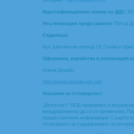
Интернет:
http://vitoplast.com
Идентификационен номер по ДДС:
BG
Упълномощен представител:
Петър Д
Седалище:
бул. Шипченски проход 18, Галакси офис 
Оформяне, изработка и реализация на
Алина Дизайн
https://www.alinadesign.net/
Указание за отговорност:
„
Витопласт“ ООД проверява и актуализи
междувременно да са се променили. Пор
предоставените информации. Същото важи
отговорност за съдържанието на интернет