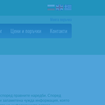
Моята поръчка
г
Цени и поръчки
Контакти
и според правните наредби. Според
и запаметена чужда информация, която