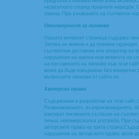
предполага някаква нелегална активнос
незасегнато според правните наредби. О
закона. При узнаването на съответни н
Отговорност за линкове
Нашата интернет страница съдържа линк
Затова не можем и да поемем гаранция 
съответния доставчик или оператор на 
нарушения на закона към момента на сл
на поставянето на линкове към тези са
може да бъде извършван без конкретни 
въпросните линкове от сайта ни.
Авторско право
Съдържания и разработки на този сайт, 
Размножаването, възпроизвеждането, об
изискват писменото съгласие на съответ
лична, некомерсиална употреба. При съд
авторските права на трета страна.Съдър
нарушение на авторското право, моля д