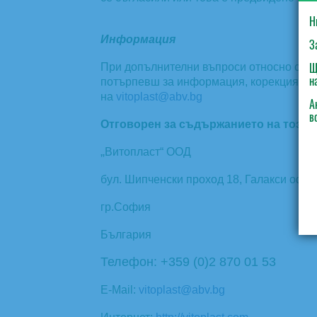
Н
Информация
З
Щ
При допълнителни въпроси относно съби
н
потърпевш за информация, корекция, бло
на
vitoplast@abv.bg
А
в
Отговорен за съдържанието на този и
„
Витопласт“ ООД
бул. Шипченски проход 18, Галакси офис 
гр.София
България
Телефон: +359 (0)2 870 01 53
E-Mail:
vitoplast@abv.bg