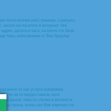
ри почти всички уеб страници, сървърът,
 когато ни посетите в интернет. Уеб
дрес, датата и часа, на които сте били
реди това, използвания от Вас браузър
длаганите от нас услуги (например
ято сте ни ги предоставили, като
ични данни, това се случва в контекста
рета страна, освен ако Вие изрично сте