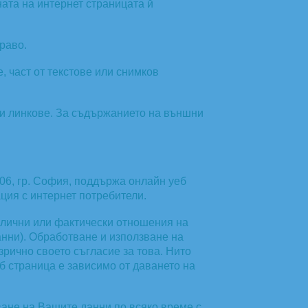
ата на интернет страницата й
раво.
 част от текстове или снимков
и линкове. За съдържанието на външни
306, гр. София, поддържа онлайн уеб
ация с интернет потребители.
 лични или фактически отношения на
анни). Обработване и използване на
зрично своето съгласие за това. Нито
еб страница е зависимо от даването на
ване на Вашите данни по всяко време с