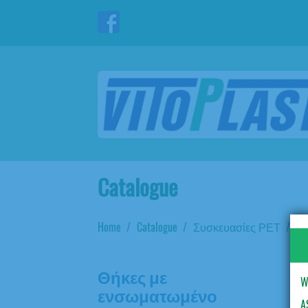
Catalogue
Home
Catalogue
Συσκευασίες ΡΕΤ
Κο
Θήκες με
W
ενσωματωμένο
A