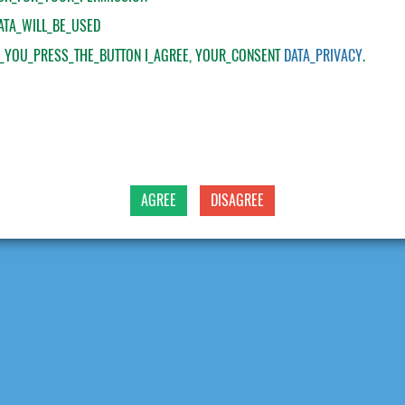
ATA_WILL_BE_USED
F_YOU_PRESS_THE_BUTTON
I_AGREE
, YOUR_CONSENT
DATA_PRIVACY
.
AGREE
DISAGREE