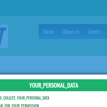
Home
About us
Events
υτιά τροφήμων με ενσωματωμένο καπάκι
YOUR_PERSONAL_DATA
E_COLLECT_YOUR_PERSONAL_DATA
SK_FOR_YOUR_PERMISSION