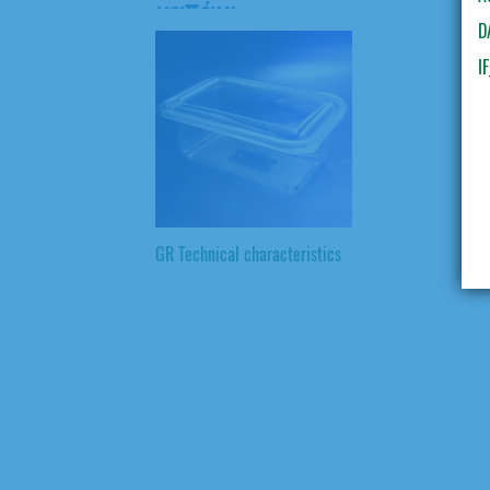
καπάκι
D
I
GR Technical characteristics