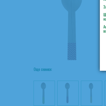
З
Щ
н
А
в
Още снимки: