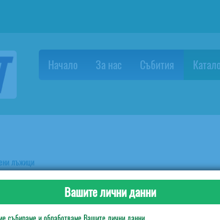
Начало
За нас
Събития
Катало
ени лъжици
Вашите лични данни
ие събираме и обработваме Вашите лични данни.
Липсва описание в тази секция на продукта!