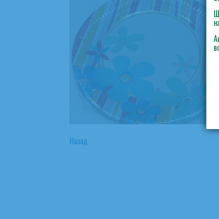
Щ
н
А
в
Назад