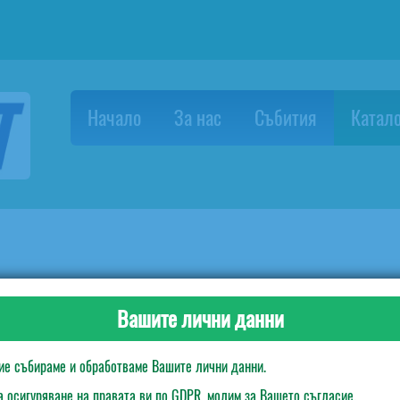
Начало
За нас
Събития
Катало
Картонени чинии 70's - 10 бр.
Вашите лични данни
ие събираме и обработваме Вашите лични данни.
а осигуряване на правата ви по GDPR, молим за Вашето съгласие.
Липсва описание в тази секция на продукта!