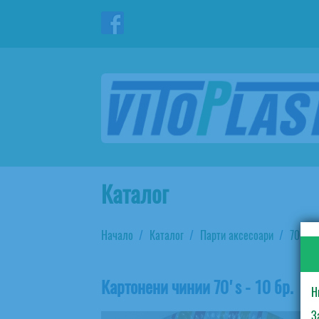
Каталог
Начало
Каталог
Парти аксесоари
70's
Картонени чинии 70's - 10 бр.
Н
З