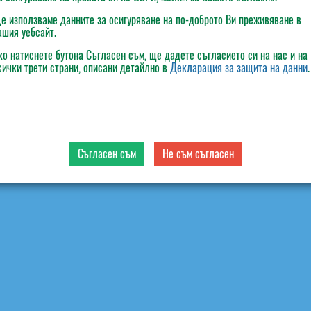
е използваме данните за осигуряване на по-доброто Ви преживяване в
ашия уебсайт.
ко натиснете бутона
Съгласен съм
, ще дадете съгласието си на нас и на
сички трети страни, описани детайлно в
Декларация за защита на данни
.
Съгласен съм
Не съм съгласен