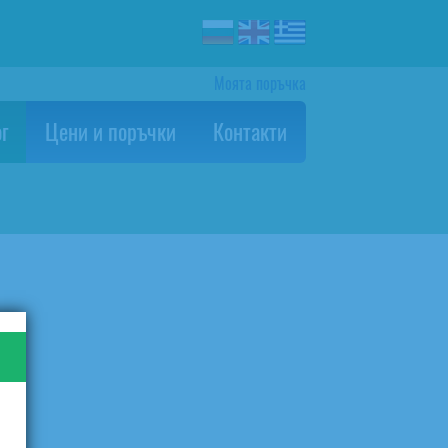
Моята поръчка
г
Цени и поръчки
Контакти