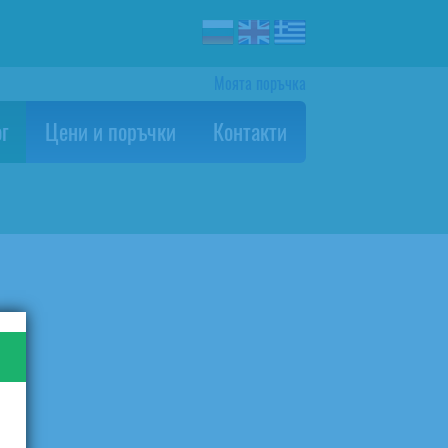
Моята поръчка
г
Цени и поръчки
Контакти