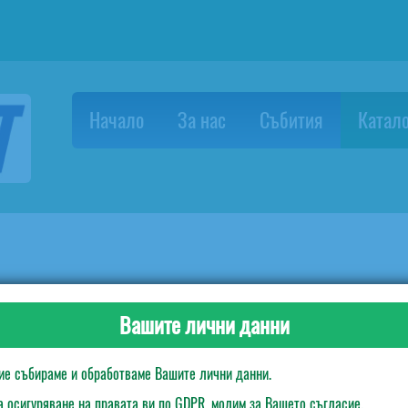
Начало
За нас
Събития
Катало
ени вилици - сини
Вашите лични данни
ие събираме и обработваме Вашите лични данни.
а осигуряване на правата ви по GDPR, молим за Вашето съгласие.
Липсва описание в тази секция на продукта!