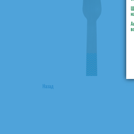
Щ
н
А
в
Назад