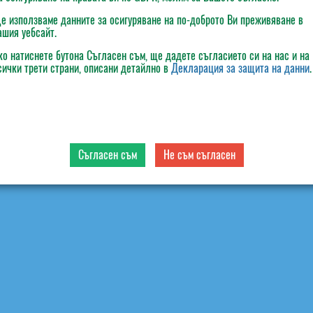
е използваме данните за осигуряване на по-доброто Ви преживяване в
ашия уебсайт.
ко натиснете бутона
Съгласен съм
, ще дадете съгласието си на нас и на
сички трети страни, описани детайлно в
Декларация за защита на данни
.
Съгласен съм
Не съм съгласен