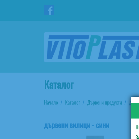
Каталог
Начало
Каталог
Дървени продукти
дърв
дървени вилици - сини
Н
З